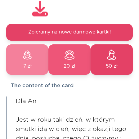
Zbieramy na nowe darmowe kartki!
7 zł
20 zł
50 zł
The content of the card
Dla Ani
Jest w roku taki dzień, w którym
smutki idą w cień, więc z okazji tego
dnia, posłuchaj czego Ci życzymy :