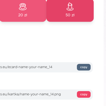
20 zł
50 zł
copy
copy