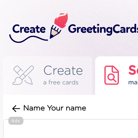
Create
S
a free cards
ma
Name Your name
Ads