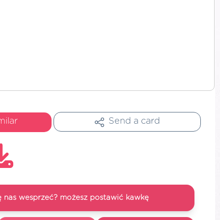
milar
Send a card
się nas wesprzeć? możesz postawić kawkę