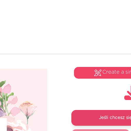
Create a si
Jeśli chcesz 