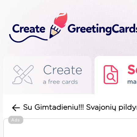
Create
S
a free cards
ma
Su Gimtadieniu!!! Svajonių pild
Ads