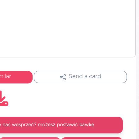
milar
Send a card
się nas wesprzeć? możesz postawić kawkę