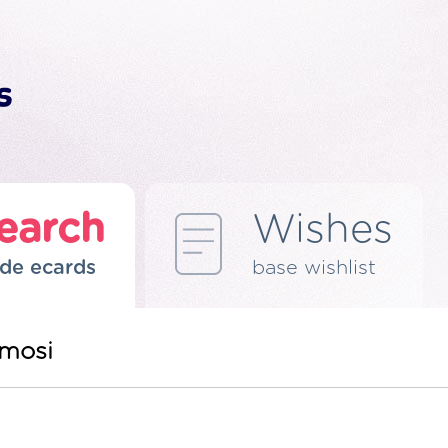
earch
Wishes
de ecards
base wishlist
ymosi