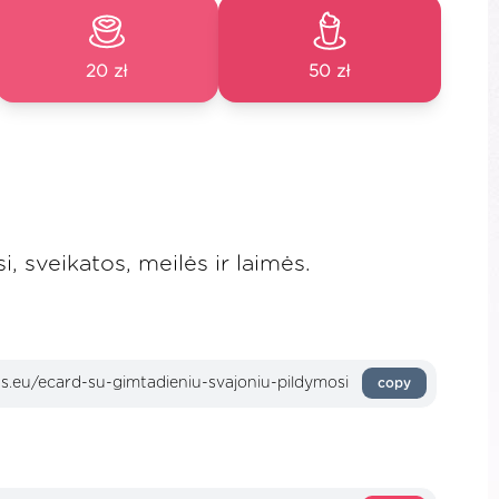
20 zł
50 zł
, sveikatos, meilės ir laimės.
copy