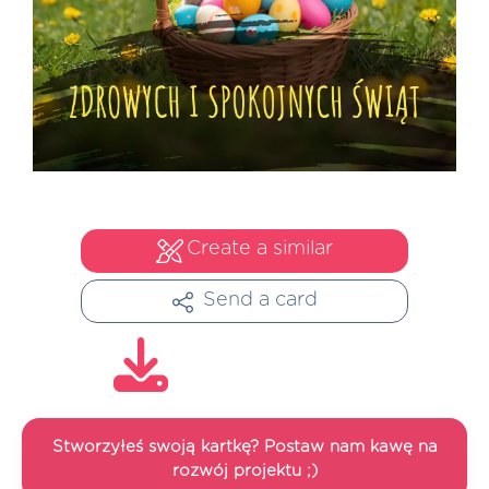
Create a similar
Send a card
Stworzyłeś swoją kartkę? Postaw nam kawę na
rozwój projektu ;)