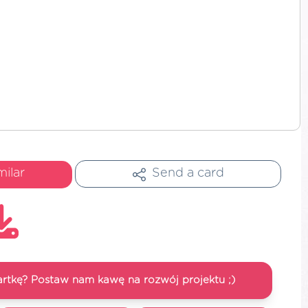
milar
Send a card
artkę? Postaw nam kawę na rozwój projektu ;)