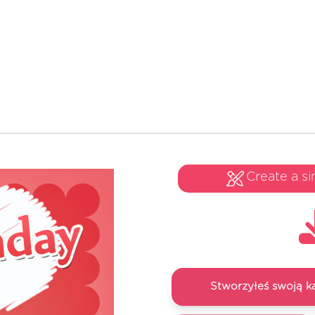
Create a si
Stworzyłeś swoją k