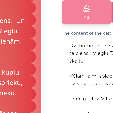
7 zł
The content of the card
Dzimumdienā sirsn
teiciens, Vieglu 
skaitu!
Vēlam laimi spīdo
dzīvesprieku, Neb
Priecīgu Tev Vilt