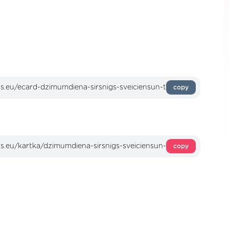
copy
copy