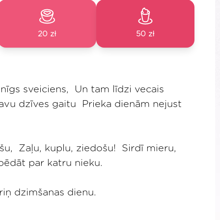
20 zł
50 zł
īgs sveiciens, Un tam līdzi vecais
Tavu dzīves gaitu Prieka dienām nejust
šu, Zaļu, kuplu, ziedošu! Sirdī mieru,
ēdāt par katru nieku.
oriņ dzimšanas dienu.