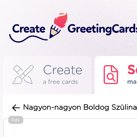
Create
S
a free cards
ma
Nagyon-nagyon Boldog Szülin
Ads