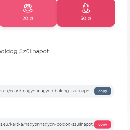
20 zł
50 zł
oldog Szülinapot
copy
copy