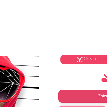
Create a si
Zbie